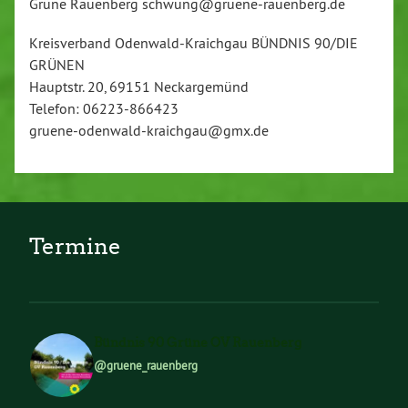
Grüne Rauenberg schwung@gruene-rauenberg.de
Kreisverband Odenwald-Kraichgau BÜNDNIS 90/DIE
GRÜNEN
Hauptstr. 20, 69151 Neckargemünd
Telefon: 06223-866423
gruene-odenwald-kraichgau@gmx.de
Termine
Bündnis 90 Grüne OV Rauenberg
@gruene_rauenberg