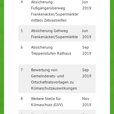
4
Absicherung
Jun
RNK: Ab
Fußgängerüberweg
2019
Stelle z
Frankenäcker/Supermärkte
Scherz)
mittels Zebrastreifen
5
Absicherung Gehweg
Jun
Durch S
Frankenäcker/Supermärkte
2019
in 2021
6
Absicherung
Sep
Vom Ge
Treppenstufen Rathaus
2019
genehm
Erledigt
7
Bewertung von
Sep
Vom Ge
Gemeinderats- und
2019
abgeleh
Ortschaftratsvorlagen zu
Klimaschutzauswirkungen
8
Weitere Stelle für
Nov
Stelle 
Klimaschutz (GVV)
2019
100% au