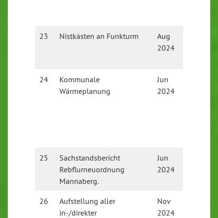
aufgehä
Sicht ni
23
Nistkästen an Funkturm
Aug
Obsolet
2024
am Man
abgele
24
Kommunale
Jun
Wurde z
Wärmeplanung
2024
Stadtve
angereg
beim
Umwelt
weiterve
25
Sachstandsbericht
Jun
Sachsta
Rebflurneuordnung
2024
erhalte
Mannaberg.
26
Aufstellung aller
Nov
Offen
in-/direkter
2024