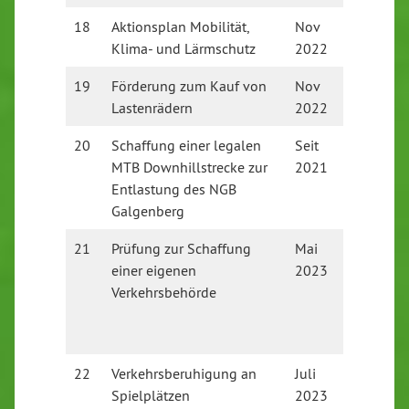
18
Aktionsplan Mobilität,
Nov
GR zuge
Klima- und Lärmschutz
2022
Fördera
19
Förderung zum Kauf von
Nov
Von GR
Lastenrädern
2022
20
Schaffung einer legalen
Seit
In Prüf
MTB Downhillstrecke zur
2021
Entlastung des NGB
Galgenberg
21
Prüfung zur Schaffung
Mai
Bei Sta
einer eigenen
2023
eingerei
Verkehrsbehörde
Aufgru
Fachkrä
derzeit 
22
Verkehrsberuhigung an
Juli
Schilde
Spielplätzen
2023
Stadtve