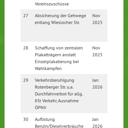
Vereinszuschüsse
27
Absicherung der Gehwege
Nov
Untere
entlang Wieslocher Str.
2025
Straßen
beim La
keine 
28
Schaffung von zentralen
Nov
Vom Ge
Plakatträgern anstatt
2025
3.12.25
Einzelplakatierung bei
Wahlkämpfen
29
Verkehrsberuhigung
Jan
Offen
Rotenberger Str. u.a.
2026
Durchfahrverbot für allg.
Kfz Verkehr, Ausnahme
ÖPNV
30
Auflistung
Jan
Offen
Benzin/Dieselverbräuche
2026