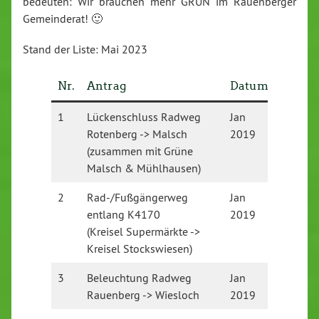
bedeuten: Wir brauchen mehr GRÜN im Rauenberger
Gemeinderat! 🙂
Stand der Liste: Mai 2023
Nr.
Antrag
Datum
Status
1
Lückenschluss Radweg
Jan
Im Rah
Rotenberg -> Malsch
2019
Kreisra
(zusammen mit Grüne
vom RN
Malsch & Mühlhausen)
2
Rad-/Fußgängerweg
Jan
Im Rah
entlang K4170
2019
Kreisra
(Kreisel Supermärkte ->
abgeleh
Kreisel Stockswiesen)
da nur ö
3
Beleuchtung Radweg
Jan
Abgeleh
Rauenberg -> Wiesloch
2019
Natursc