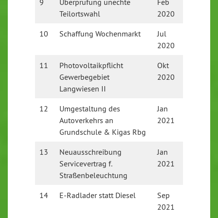
9
Überprüfung unechte
Feb
Vom Ge
Teilortswahl
2020
abgele
10
Schaffung Wochenmarkt
Jul
Umgese
2020
11
Photovoltaikpflicht
Okt
Vom Ge
Gewerbegebiet
2020
abgele
Langwiesen II
12
Umgestaltung des
Jan
Von Sta
Autoverkehrs an
2021
abgeleh
Grundschule & Kigas Rbg
13
Neuausschreibung
Jan
Kein alt
Servicevertrag f.
2021
Anbiete
Straßenbeleuchtung
14
E-Radlader statt Diesel
Sep
Keine A
2021
Stadtve