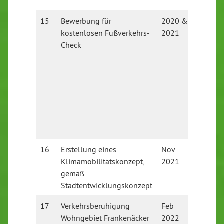
gefund
15
Bewerbung für
2020 &
2020: 
kostenlosen Fußverkehrs-
2021
Stadt, l
Check
Zuschl
2021: 
durch S
Verwalt
durch C
Maßna
2023: E
Bewerb
16
Erstellung eines
Nov
Währen
Klimamobilitätskonzept,
2021
Hausha
gemäß
’22 dur
Stadtentwicklungskonzept
Durch #
17
Verkehrsberuhigung
Feb
In Prüf
Wohngebiet Frankenäcker
2022
vergess