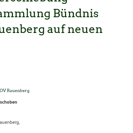
sammlung Bündnis
uenberg auf neuen
n OV Rauenberg
rschoben
Rauenberg,