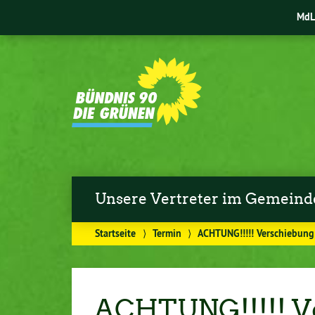
MdL 
Unsere Vertreter im Gemeind
Startseite
⟩
Termin
⟩
ACHTUNG!!!!! Verschiebun
ACHTUNG!!!!! V