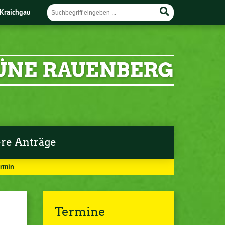
Kraichgau
ÜNE RAUENBERG
re Anträge
ermin
Termine