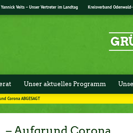
Yannick Veits – Unser Vertreter im Landtag
Kreisverband Odenwald-
GR
erat
Unser aktuelles Programm
Unse
grund Corona ABGESAGT
1. – Aufgrund Corona