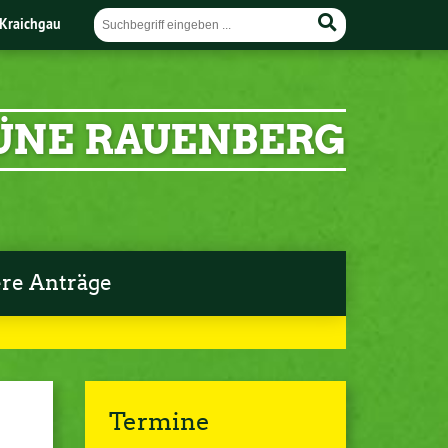
Kraichgau
ÜNE RAUENBERG
re Anträge
Termine