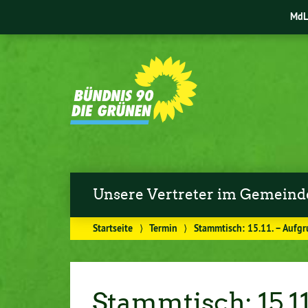
MdL 
Unsere Vertreter im Gemeind
Startseite
⟩
Termin
⟩
Stammtisch: 15.11. – Auf
Stammtisch: 15.1