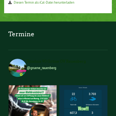
Diesen Termin als iCal-Datei herunterladen
Termine
Bündnis 90 Grüne OV Rauenberg
@gruene_rauenberg