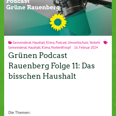
Gemeinderat
,
Haushalt
,
Klima
,
Podcast
,
Umweltschutz
,
Verkehr
Gemeinderat
,
Haushalt
,
Klima
,
NorbertKnopf
16. Februar 2024
Grünen Podcast
Rauenberg Folge 11: Das
bisschen Haushalt
Die Themen: