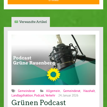
Verwandte Artikel
Gemeinderat
Allgemein
,
Gemeinderat
,
Haushalt
,
Landtagsfraktion
,
Podcast
,
Verkehr
24. Januar 2026
Grünen Podcast