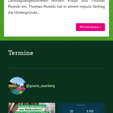
Landtagsabgeordneten Norbert Knopf und Thomas
Poreski ein. Thomas Poreski hat in einem Impuls Vortrag
die Hintergründe…
Weiterlesen »
Termine
Bündnis 90 Grüne OV Rauenberg
@gruene_rauenberg