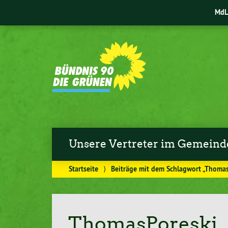
MdL 
Unsere Vertreter im Gemeind
Startseite
⟩
Beiträge mit dem Schlagwort „Thomas
ThomasPoreski