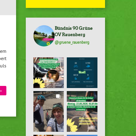
Bündnis 90 Grüne
OV Rauenberg
@gruene_rauenberg
nem
ert
uls
»