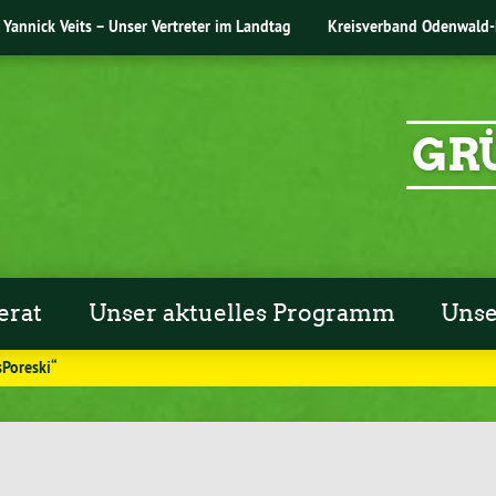
Yannick Veits – Unser Vertreter im Landtag
Kreisverband Odenwald-
GR
erat
Unser aktuelles Programm
Unse
Poreski“