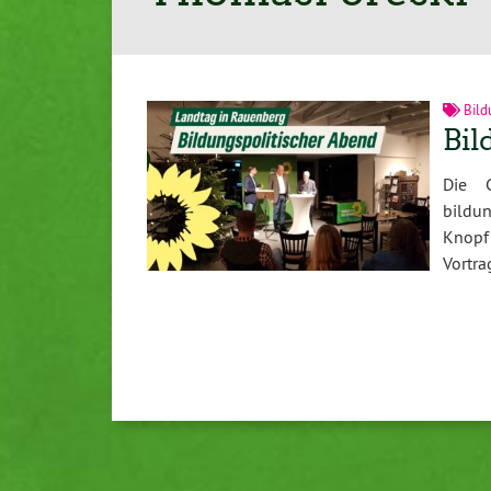
Bild
Bil
Die 
bildu
Knopf
Vortra