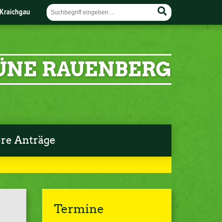
Kraichgau
ÜNE RAUENBERG
re Anträge
Termine