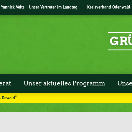
Yannick Veits – Unser Vertreter im Landtag
Kreisverband Odenwald-
GR
erat
Unser aktuelles Programm
Unse
s Dewald“