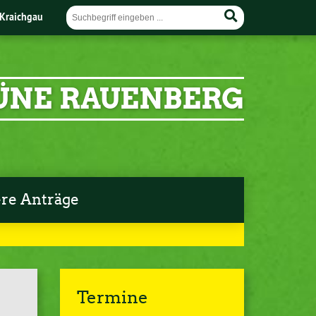
Kraichgau
ÜNE RAUENBERG
re Anträge
Termine