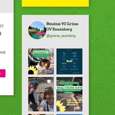
Bündnis 90 Grüne
19
OV Rauenberg
s
@gruene_rauenberg
mit
»