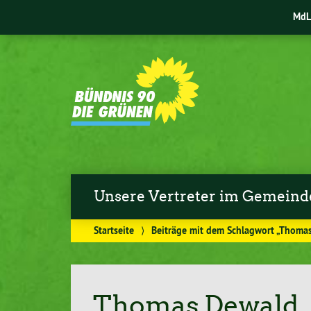
MdL 
Unsere Vertreter im Gemeind
Startseite
⟩
Beiträge mit dem Schlagwort „Thoma
Thomas Dewald